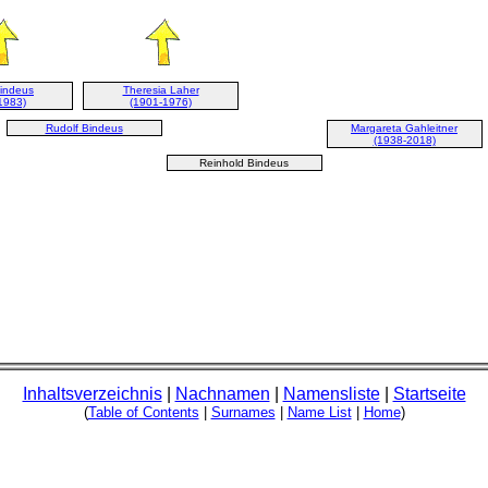
Bindeus
Theresia Laher
1983)
(1901-1976)
Rudolf Bindeus
Margareta Gahleitner
(1938-2018)
Reinhold Bindeus
Inhaltsverzeichnis
|
Nachnamen
|
Namensliste
|
Startseite
(
Table of Contents
|
Surnames
|
Name List
|
Home
)