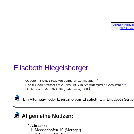
Johann Nep. H
(1812-nac
Elisabeth Hiegelsberger
2
Geboren: 3 Okt. 1893, Meggenhofen 19 (Metzger)
1
Ehe (1): Karl Strasser am 23 Nov. 1917 in Stadtpfarrkirche Grieskirchen
3
Gestorben: 8 Mai 1974, Klagenfurt at age 80
Ein Alternativ- oder Ehename von Elisabeth war Elisabeth Stras
Allgemeine Notizen:
* Adressen:
- 1: Meggenhofen 19 (Metzger)