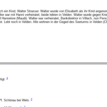
 ein Kind, Walter Strasser. Walter wurde von Elisabeth als ihr Kind angenom
Walter war mit Hanni verheiratet; beide lebten in Velden. Walter wurde gegen
d Hannelore (Maudi). Walter war verheiratet, Bankdirektor in Villach, nun Pens
tet. Lebt noch in Velden. Alle wohnen in der Geged des Seeturms in Velden (Chr
4
tigt.
2
, Pf. Schönau bei Wels.
2