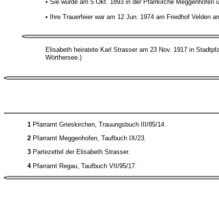
• Sie wurde am 5 Okt. 1893 in der Pfarrkirche Meggenhofen 
• Ihre Trauerfeier war am 12 Jun. 1974 am Friedhof Velden 
Elisabeth heiratete Karl Strasser am 23 Nov. 1917 in Stadtpfa
Wörthersee.)
1
Pfarramt Grieskirchen, Trauungsbuch III/85/14.
2
Pfarramt Meggenhofen, Taufbuch IX/23.
3
Partezettel der Elisabeth Strasser.
4
Pfarramt Regau, Taufbuch VII/95/17.