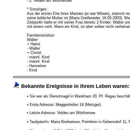
- 2: Velden am Wörthersee
* Sonstiges:
Aus der ersten Ehe ihres Mannes (er war Witwer), stammt noch
seine leibliche Mutter ist (Maria Greifeneder, 18.05.2003). 
Zeitpunkt hatte er mit seiner Frau bereits 2 Kinder: Walter un
mit einem verh. Mann ein Kind, ist aber selber nicht verheira
Familienstruktur:
Walter
+ Hanni
- Walter
+ Christl
- männl. Kind
- männl. Kind
- Hannelore
- Kind
Bekannte Ereignisse in ihrem Leben waren:
• Sie war als Dienstmagd in Wankham 20, Pf. Regau beschäf
• Erste Adresse: Meggenhofen 19 (Metzger).
• Letzte Adresse: Velden am Wörthersee.
• Taufpate/In: Maria Breitwieser, Pointlerin in Gebersdorf 11