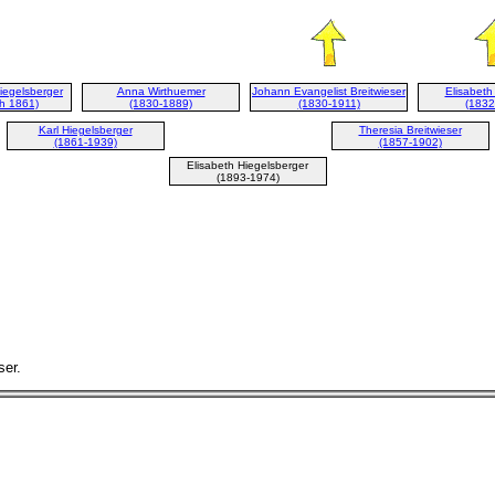
iegelsberger
Anna Wirthuemer
Johann Evangelist Breitwieser
Elisabeth
h 1861)
(1830-1889)
(1830-1911)
(1832
Karl Hiegelsberger
Theresia Breitwieser
(1861-1939)
(1857-1902)
Elisabeth Hiegelsberger
(1893-1974)
ser.