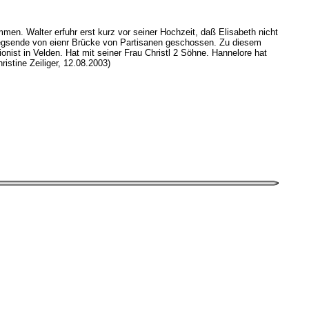
men. Walter erfuhr erst kurz vor seiner Hochzeit, daß Elisabeth nicht
 Kriegsende von eienr Brücke von Partisanen geschossen. Zu diesem
ionist in Velden. Hat mit seiner Frau Christl 2 Söhne. Hannelore hat
istine Zeiliger, 12.08.2003)