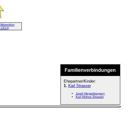
 Wimroither
-1914)
Familienverbindungen
Ehepartner/Kinder:
1.
Karl Strasser
Josef Hiegelsberger+
Karl Helmut Strasser