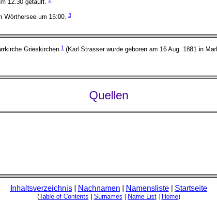
um 12.30 getauft.
3
am Wörthersee um 15:00.
1
rrkirche Grieskirchen.
(Karl Strasser wurde geboren am 16 Aug. 1881 in Mark
Quellen
Inhaltsverzeichnis
|
Nachnamen
|
Namensliste
|
Startseite
(
Table of Contents
|
Surnames
|
Name List
|
Home
)