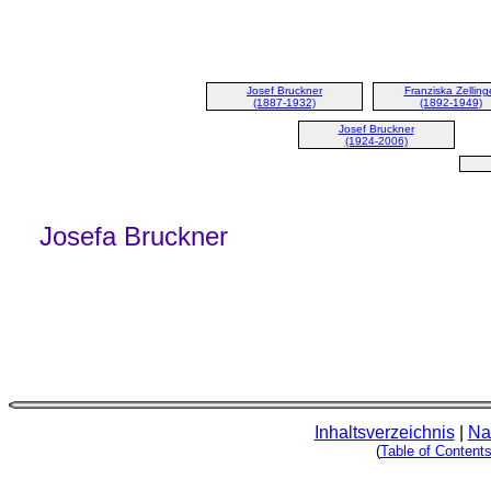
Josef Bruckner
Franziska Zelling
(1887-1932)
(1892-1949)
Josef Bruckner
(1924-2006)
Josefa Bruckner
Inhaltsverzeichnis
|
Na
(
Table of Content