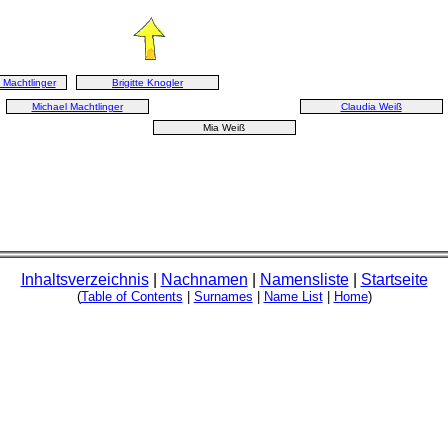
 Machtlinger
Brigitte Knogler
Michael Machtlinger
Claudia Weiß
Mia Weiß
Inhaltsverzeichnis
|
Nachnamen
|
Namensliste
|
Startseite
(
Table of Contents
|
Surnames
|
Name List
|
Home
)