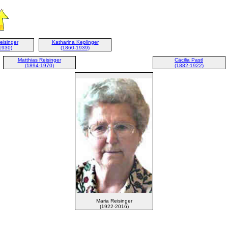
eisinger
Katharina Keplinger
1930)
(1860-1939)
Matthias Reisinger
Cäcilia Pastl
(1894-1970)
(1882-1922)
Maria Reisinger
(1922-2016)