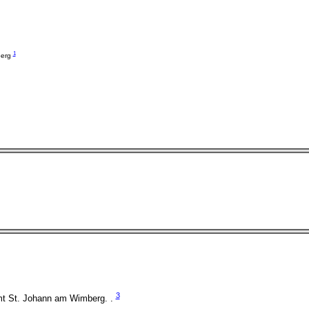
1
berg
3
mt St. Johann am Wimberg. .