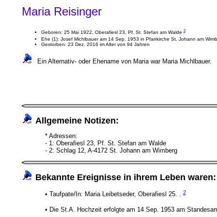
Maria Reisinger
2
Geboren: 25 Mai 1922, Oberafiesl 23, Pf. St. Stefan am Walde
Ehe (1): Josef Michlbauer am 14 Sep. 1953 in Pfarrkirche St. Johann am Wim
Gestorben: 23 Dez. 2016 im Alter von 94 Jahren
Ein Alternativ- oder Ehename von Maria war Maria Michlbauer.
Allgemeine Notizen:
* Adressen:
- 1: Oberafiesl 23, Pf. St. Stefan am Walde
- 2: Schlag 12, A-4172 St. Johann am Wimberg
Bekannte Ereignisse in ihrem Leben waren:
2
• Taufpate/In: Maria Leibetseder, Oberafiesl 25. .
• Die St.A. Hochzeit erfolgte am 14 Sep. 1953 am Standesa