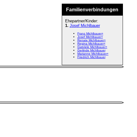
Familienverbindungen
Ehepartner/Kinder:
1.
Josef Michlbauer
Franz Michlbauer+
Josef Michlbauer+
Renate Michlbauer+
Regina Michlbauer+
Gabriele Michlbauer+
Gerlinde Michlbauer
Marianne Michlbauer+
Friedrich Michlbauer