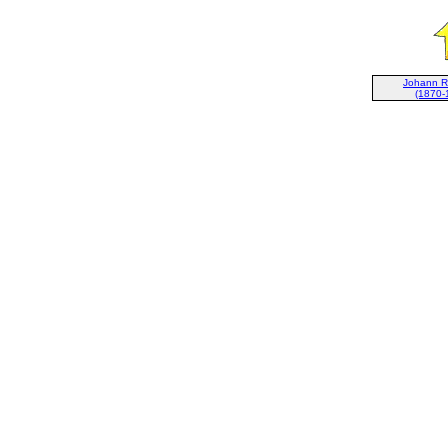
Johann R
(1870-