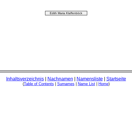
Edith Maria Klaffenböck
Inhaltsverzeichnis
|
Nachnamen
|
Namensliste
|
Startseite
(
Table of Contents
|
Surnames
|
Name List
|
Home
)