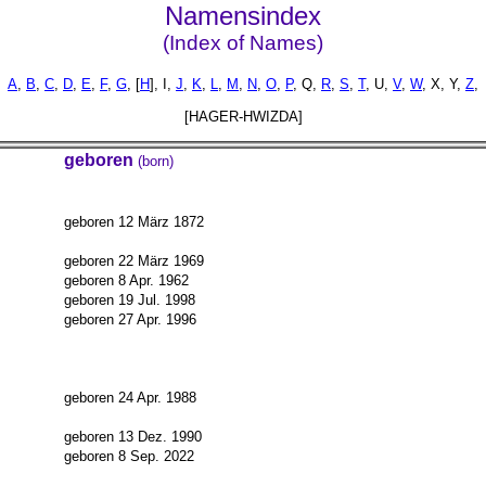
Namensindex
(Index of Names)
A
,
B
,
C
,
D
,
E
,
F
,
G
, [
H
], I,
J
,
K
,
L
,
M
,
N
,
O
,
P
, Q,
R
,
S
,
T
, U,
V
,
W
, X, Y,
Z
,
[HAGER-HWIZDA]
geboren
(born)
geboren 12 März 1872
geboren 22 März 1969
geboren 8 Apr. 1962
geboren 19 Jul. 1998
geboren 27 Apr. 1996
geboren 24 Apr. 1988
geboren 13 Dez. 1990
geboren 8 Sep. 2022