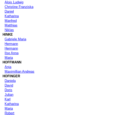
Alois Ludwig
Christine Franziska
Daniel
Katharina
Manfred
Matthias
Niklas
HINKE
Gabriele Maria
Hermann
Hermann
Ilse Anna
Maria
HOFFMANN
Anja
Maximillian Andreas
HOFINGER
Daniela
David
Doris
Julian
Karl
Katharina
Maria
Robert